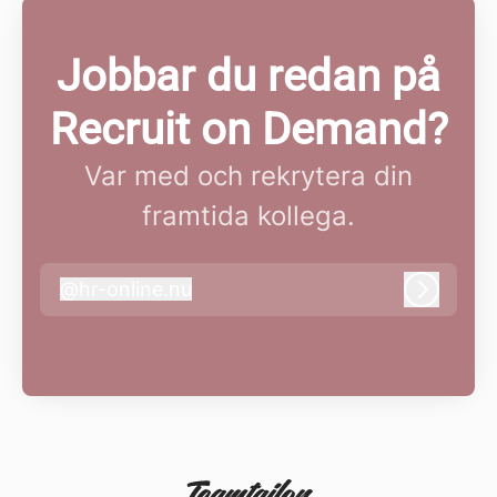
Jobbar du redan på
Recruit on Demand?
Var med och rekrytera din
framtida kollega.
@
hr-online.nu
hr-online.nu
Logga i