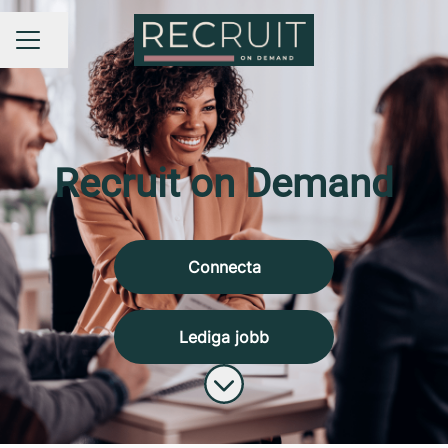
Dela sidan
KARRIÄRMENY
Recruit on Demand
Connecta
Lediga jobb
Skrolla för mer innehåll